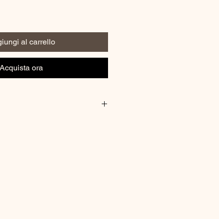
iungi al carrello
Acquista ora
r amount of the cream on face,
 mouth area, after cleansing and
 where the cream was applied