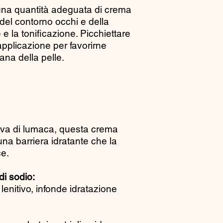
Water, Myristic Acid
una quantità adeguata di crema
 del contorno occhi e della
e la tonificazione. Picchiettare
applicazione per favorirne
ana della pelle.
bava di lumaca, questa crema
una barriera idratante che la
ce.
di sodio:
lenitivo, infonde idratazione