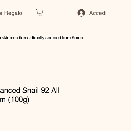
a Regalo
Accedi
skincare items directly sourced from Korea.
anced Snail 92 All
am (100g)