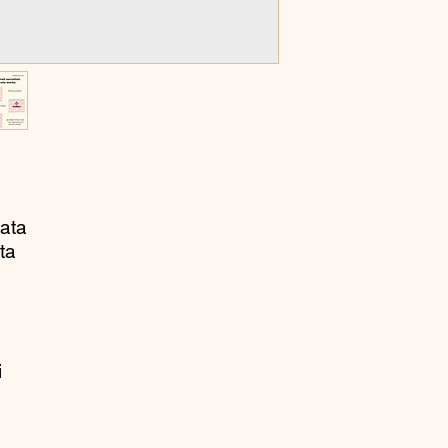
gently in order for it
texture.
INGREDIENTS
KEY INGREDIENTS
• 92% Snail Mucin :
Infused with 92% of s
the skin and builds a
and soothe skin.
iata
• 1,000 ppm sodium h
ta
plumping and soothin
Full Ingredients
Snail Secretion Filtra
Triglyceride, Butylen
i
Olivate, Cetearyl Alc
Phenoxyethanol, Arg
Polyacrylate, Sodium 
Acid, Panthenol, Xan