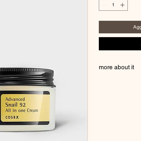
Agg
more about it
TARGETS
• Red, irritated skin
• Dull & rough skin
• Dark spots & scars
• Dehydrated skin
HOW TO USE
Gently apply a prope
avoiding the eye and
toning. Tap the area